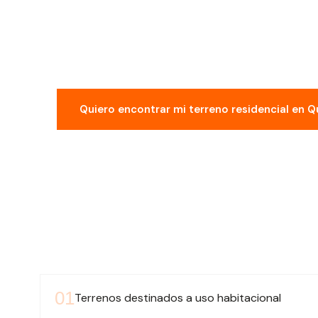
residenciales exclusivos y con acompañamiento 
Los mejores terrenos se reservan rápido, contá
no esté disponible.
Quiero encontrar mi terreno residencial en 
0
1
Terrenos destinados a uso habitacional