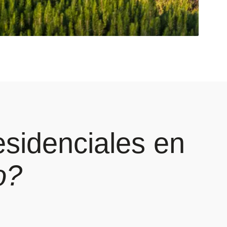
esidenciales en
o?