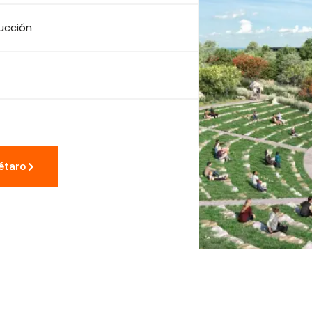
rucción
étaro